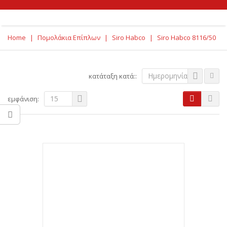
Home
|
Πομολάκια Επίπλων
|
Siro Habco
|
Siro Habco 8116/50
Ημερομηνία
κατάταξη κατά::
15
εμφάνιση: