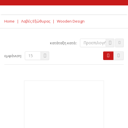
Home
|
Λαβές Εξώθυρας
|
Wooden Design
Προεπιλογή
κατάταξη κατά::
15
εμφάνιση: